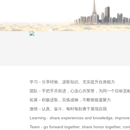
学习－分享经验、汲取知识、充实提升自身能力
团队－手把手共前进，心连心共荣誉，为同一个目标贡
拓展－积极进取，百炼成钢，不断熔炼凝聚力
激情－认真、奋斗、每时每刻勇于展现自我
Learning - share experiences and knowledge, improve s
Team - go forward together, share honor together, con